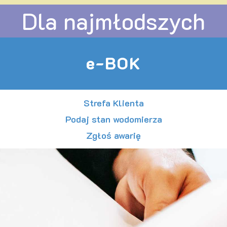
Dla najmłodszych
e-BOK
Strefa Klienta
Podaj stan wodomierza
Zgłoś awarię