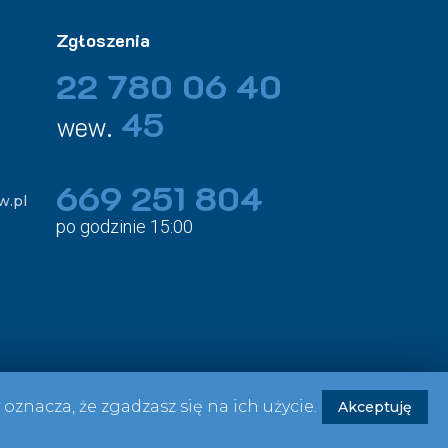
Zgłoszenia
22 780 06 40
45
wew.
669 251 804
w.pl
po godzinie 15:00
oznacza, że zgadzasz się na ich użycie.
Akceptuję