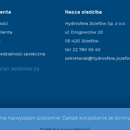
ienta
Nasza siedziba
ości
Hydrosfera Józefów Sp. z o.o.
lienta
ul. Drogowców 20
t
05-420 Józefów
tel: 22 780 06 40
edzialność społeczna
sekretariat@hydrosfera-jozefo
stan wodomierza
Polityka prywatności
 na najwyższym poziomie. Dalsze korzystanie ze strony 
© 2026 Hydrosfera Józefów
Polityka prywatności