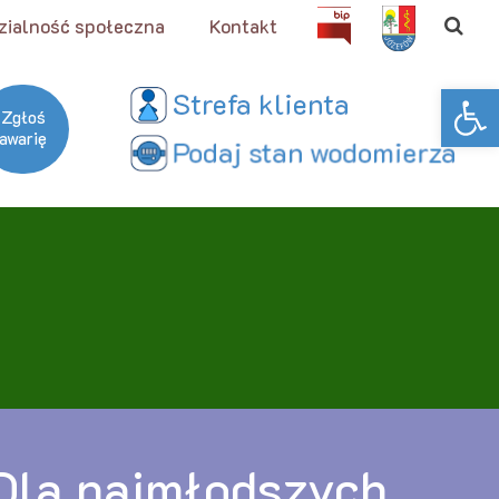
zialność społeczna
Kontakt
Open toolbar
Zgłoś
awarię
Dla najmłodszych