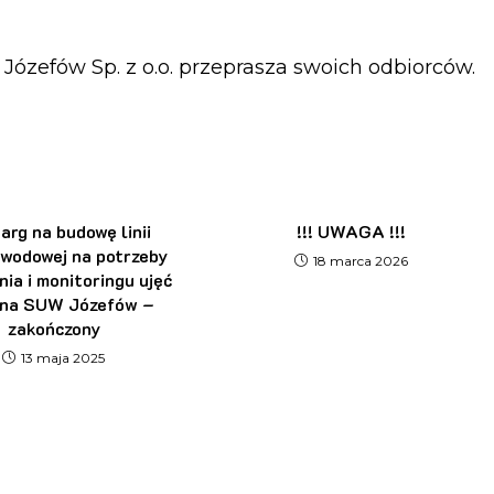
Józefów Sp. z o.o. przeprasza swoich odbiorców.
Ż
arg na budowę linii
!!! UWAGA !!!
owodowej na potrzeby
18 marca 2026
nia i monitoringu ujęć
 na SUW Józefów –
zakończony
13 maja 2025