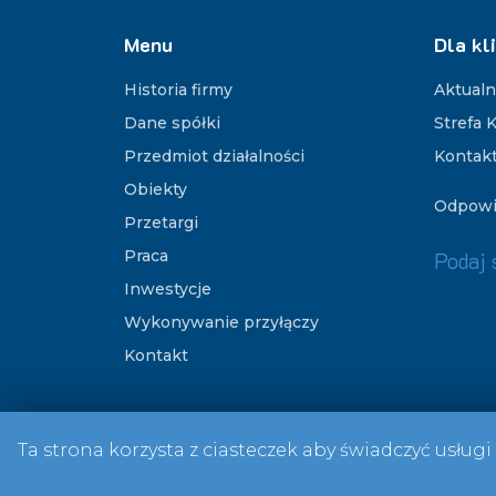
Menu
Dla kl
Historia firmy
Aktualn
Dane spółki
Strefa K
Przedmiot działalności
Kontak
Obiekty
Odpowi
Przetargi
Praca
Podaj 
Inwestycje
Wykonywanie przyłączy
Kontakt
Ta strona korzysta z ciasteczek aby świadczyć usługi